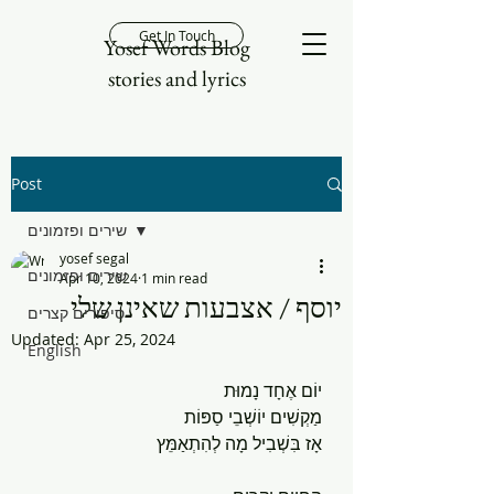
Get In Touch
Yosef Words Blog
stories and lyrics
Post
שירים ופזמונים
yosef segal
שירים ופזמונים
Apr 10, 2024
1 min read
יוסף / אצבעות שאינן שלי
סיפורים קצרים
Updated:
Apr 25, 2024
English
יוֹם אֶחָד נָמוּת
מַקְשִׁים יוֹשְׁבֵי סַפּוֹת
אָז בִּשְׁבִיל מָה לְהִתְאַמֵּץ