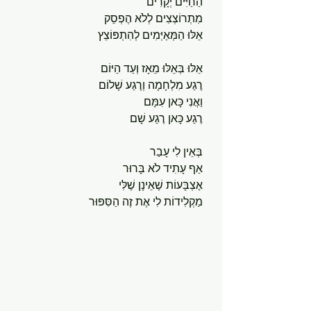
הַחַיִּים יְקָרִים
מִתְרוֹצְצִים לְלֹא הֶפְסֵק
אֵלּוּ הַמְּאַיְּמִים לְהִתְפּוֹצֵץ
אֵלּוּ בְּאֵלּוּ מֵאָז וְעַד הַיּוֹם
רֶגַע מִלְחָמָה וְרֶגַע שָׁלוֹם
וַאֲנִי כָּאן עִמָּם
רֶגַע כָּאן רֶגַע שָׁם
בְּאֵין לִי עָבַר 
אַף עָתִיד לֹא בָּרוּר
אֶצְבָּעוֹת שֶׁאֵינָן שֶׁלִּי
מַקְלִידוֹת לִי אֶת זֶה הַסִּפּוּר