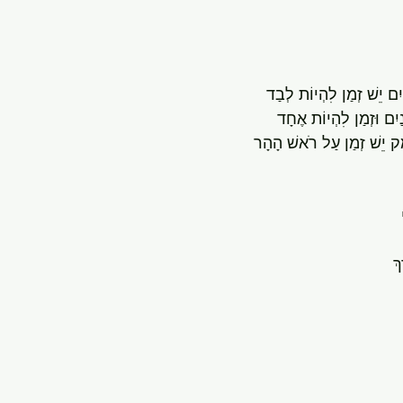
יִם יֵשׁ זְמַן לִהְיוֹת לְבַד
נַיִם וּזְמַן לִהְיוֹת אֶחָד
מֶק יֵשׁ זְמַן עַל רֹאשׁ הָהָר
ךְ