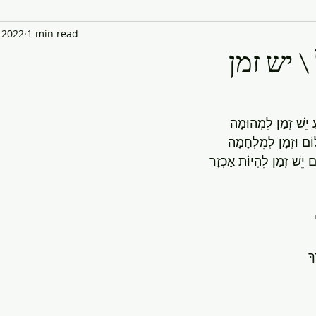
 2022
1 min read
ל \ יש זמן
עַ יֵשׁ זְמַן לִמְהוּמָה
וֹם וּזְמָן לְמִלְחָמָה
ם יֵשׁ זְמַן לִהְיוֹת אַכְזָר    
ךְ