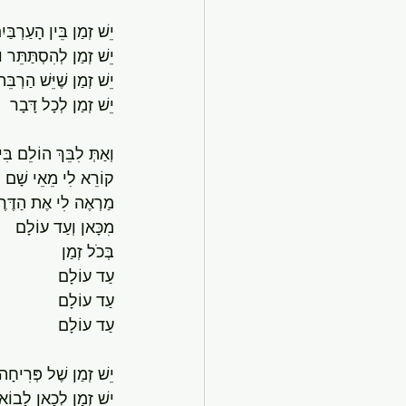
יֵשׁ זְמַן בֵּין הָעַרְבַּי
יֵשׁ זְמַן לְהִסְתַּתֵּר וּ
יֵשׁ זְמַן שֶׁיֵּשׁ הַרְבֵּ
יֵשׁ זְמַן לְכָל דָּבָר
וְאַתְּ לִבֵּךְ הוֹלֵם בִּי
קוֹרֵא לִי מֵאֵי שָׁם
מַרְאֶה לִי אֶת הַדֶּרֶ
מִכָּאן וְעַד עוֹלָם
בְּכֹל זְמַן
עַד עוֹלָם
עַד עוֹלָם
עַד עוֹלָם
יֵשׁ זְמַן שֶׁל פְּרִיחָה 
יֵשׁ זְמַן לְכָאן לָבוֹא 