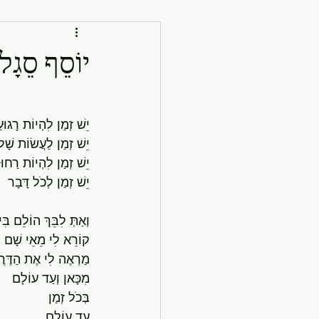
יוֹסֵף סֵגָ
יֵשׁ זְמַן לִהְיוֹת רָגוּ
יֵשׁ זְמַן לַעֲשׂוֹת שָׁל
יֵשׁ זְמַן לִהְיוֹת רַחוּ
יֵשׁ זְמַן לְכֹל דָּבָר
וְאַתְּ לִבֵּךְ הוֹלֵם בִּי
קוֹרֵא לִי מֵאֵי שָׁם
מַרְאֶה לִי אֶת הַדֶּרֶ
מִכָּאן וְעַד עוֹלָם
בְּכֹל זְמַן
עַד עוֹלָם