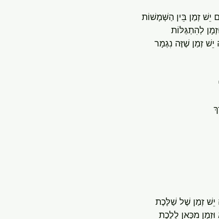
ִם יֵשׁ זְמַן בֵּין הַשְּׁמָשׁוֹת
זְמָן לְהִתְגַּלּוֹת
ה יֵשׁ זְמַן שֶׁזֶּה נִגְמָר
ךְ
יֵשׁ זְמַן שֶׁל שַׁלֶּכֶת
וּזְמָן מִכָּאן לָלֶכֶת