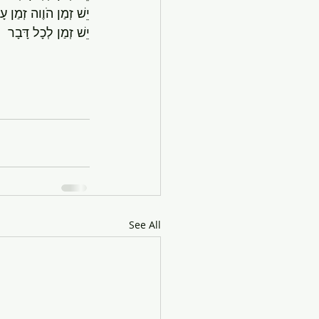
יֵשׁ זְמַן הֹוֶוה זְמַן עָ
יֵשׁ זְמַן לְכָל דָּבָר
See All