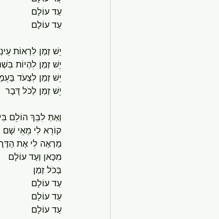
עַד עוֹלָם
עַד עוֹלָם
יֵשׁ זְמַן לִרְאוֹת עֵינַ
יֵשׁ זְמַן לִהְיוֹת בִּשְׁ
יֵשׁ זְמַן לִצְעֹד בָּעֵ
יֵשׁ זְמַן לְכֹל דָּבָר
וְאַתְּ לִבֵּךְ הוֹלֵם בִּי
קוֹרֵא לִי מֵאֵי שָׁם
מַרְאֶה לִי אֶת הַדֶּרֶ
מִכָּאן וְעַד עוֹלָם
בְּכֹל זְמַן
עַד עוֹלָם
עַד עוֹלָם
עַד עוֹלָם