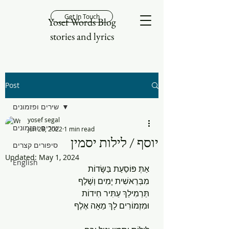
Get In Touch
Yosef Words Blog
stories and lyrics
Post
שירים ופזמונים
yosef segal
שירים ופזמונים
Jun 28, 2022
1 min read
יוסף / לילות יסמין
סיפורים קצרים
Updated:
May 1, 2024
English
אַתְּ פּוֹסַעַת בַּשָּׂדוֹת
מִבְּרֵאשִׁית יָמִים וְשֶׁלֶף
תַּרְמִילֵךְ עַתִּיר חִידוֹת
וּמִזְמוֹרִים לָךְ מֵאָה אֶלֶף