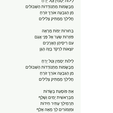
לֵילוֹת יַסְמִין וְטַל יָרֵחַ
מְבֻשָּׂמוֹת מִתְנוֹדְדוֹת הַשִּׁבּוֹלִים
מִן הַגִּבְעָה אוֹרֵךְ זוֹרֵחַ
חֲלִילֵךְ מַמְתִּיק צְלִילִים
בַּחוּרוֹת יְפוֹת מַרְאֶה 
פּוֹזְרוֹת שֵׂעָר אֶל פְּנֵי אֲגַם
עִם רִיסֵיהֶן הָאֲרֻכִּים
יוֹצְאוֹת לִרְקֹד בָּזֶה הַגַּן
לֵילוֹת יַסְמִין וְטַל יָרֵחַ
מְבֻשָּׂמוֹת מִתְנוֹדְדוֹת הַשִּׁבּוֹלִים
מִן הַגִּבְעָה אוֹרֵךְ זוֹרֵחַ
חֲלִילֵךְ מַמְתִּיק צְלִילִים
אַתְּ פּוֹסַעַת בַּשָּׂדוֹת
מִבְּרֵאשִׁית יָמִים וְשֶׁלֶף
תַּרְמִילֵךְ עַתִּיר חִידוֹת
וּמִזְמוֹרִים לָךְ מֵאָה אֶלֶף