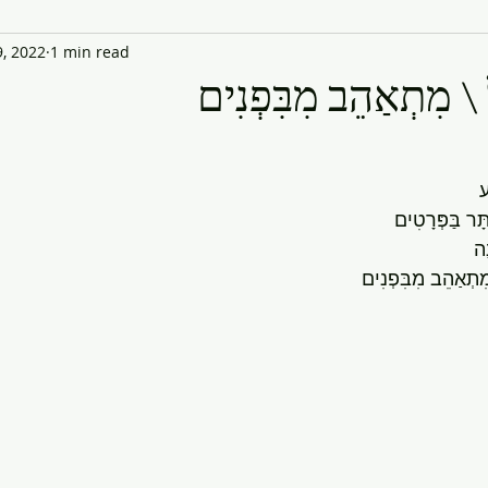
, 2022
1 min read
 \ מִתְאַהֵב מִבִּפְנִים
ע
תָּר בַּפְּרָטִים
ָה
מִתְאַהֵב מִבִּפְנִים