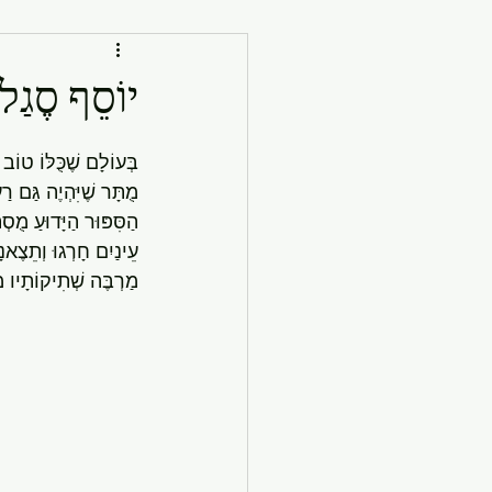
יוֹסֵף סֶגַל
בְּעוֹלָם שֶׁכֻּלּוֹ טוֹב
מֻתָּר שֶׁיִּהְיֶה גַּם רַ
הַסִּפּוּר הַיָּדוּעַ מֻסְ
עֵינַיִם חָרְגוּ וְתֵצֶאנ
מַרְבֶּה שְׁתִיקוֹתָיו 