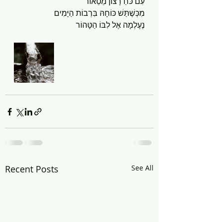
עִם כֹּחַ רָצוֹן מֵטֵאוֹר
מִכְּשֶׁתַּשׁ כּוֹחָהּ בִּרְבוֹת הַיָּמִים
נֶעֶלְמָה אֶל לִבּוֹ הַטָּהוֹר
Recent Posts
See All