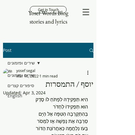
Get In Touch
Yosef Words Blog
stories and lyrics
Post
שירים ופזמונים
yosef segal
שירים ופזמונים
Mar 16, 2022
1 min read
יוסף / התמסרות
סיפורים קצרים
Updated:
Apr 3, 2024
English
הִיא תַּפְקִידָהּ לִפְתֹּחַ לוֹ סֶדֶק
הוּא תַּפְקִידוֹ לַחְדֹּר
בְּהִתְקָרְבָה הַטִּפָּה אֶל הַיָּם
סֵרְבָה אֶת נַפְשָׁהּ אָז לִמְסֹר
בְּעֹז נִלְחֲמָה כְּאַחֲרוֹנַת הַדּוֹר